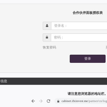
合作伙伴面板授权表
登
录
名：
密
码：
恢复密码
登录
要信息
请注意您浏览器的地址栏
cabinet.ifxinvest.me
/partner/cn/lo